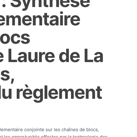
 : Synthèse
lementaire
locs
 Laure de La
s,
du règlement
lementaire conjointe sur les chaînes de blocs,
t les opportunités offertes par la technologie des