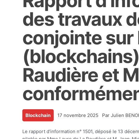
Rapport d’inf
des travaux d
conjointe sur
(blockchains
Raudière et M
conformément 
Blockchain
17 novembre 2025
Par
Julien BENO
Le rapport d’information n° 1501, déposé le 13 décem
pilotée par Mme Laure de La Raudière et M. Jean-Miche