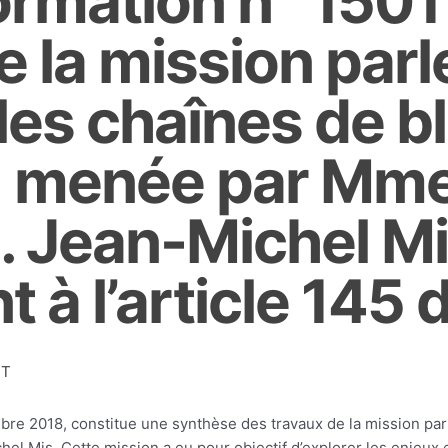
ormation n° 1501
e la mission par
 les chaînes de b
) menée par Mme
. Jean-Michel Mi
à l’article 145 
IT
bre 2018, constitue une synthèse des travaux de la mission par
l Mis. Cette mission a eu pour objectif d’explorer les enjeux e