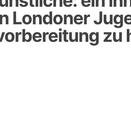
künstliche: ein in
en Londoner Juge
orbereitung zu 