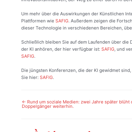
Um mehr über die Auswirkungen der Künstlichen Intel
Plattformen wie
SAFIG
. Außerdem zeigen die Fortsch
dieser Technologie in verschiedenen Bereichen, über
Schließlich bleiben Sie auf dem Laufenden über die 
der KI anhören, der hier verfügbar ist:
SAFIG
, und ve
SAFIG
.
Die jüngsten Konferenzen, die der KI gewidmet sind, 
Sie hier:
SAFIG
.
←
Rund um soziale Medien: zwei Jahre später blüht 
Post
Doppelgänger weiterhin.
navigation