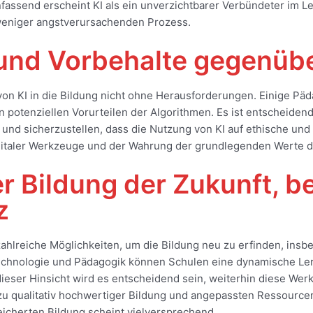
send erscheint KI als ein unverzichtbarer Verbündeter im Le
weniger angstverursachenden Prozess.
und Vorbehalte gegenübe
n von KI in die Bildung nicht ohne Herausforderungen. Einige P
otenziellen Vorurteilen der Algorithmen. Es ist entscheiden
nd sicherzustellen, dass die Nutzung von KI auf ethische und 
gitaler Werkzeuge und der Wahrung der grundlegenden Werte 
 Bildung der Zukunft, b
z
ahlreiche Möglichkeiten, um die Bildung neu zu erfinden, insbe
echnologie und Pädagogik können Schulen eine dynamische Lern
dieser Hinsicht wird es entscheidend sein, weiterhin diese We
zu qualitativ hochwertiger Bildung und angepassten Ressource
reicherten Bildung scheint vielversprechend.