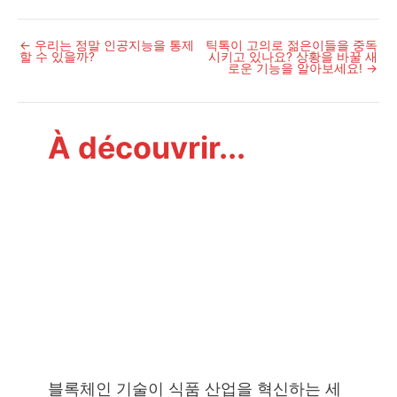
←
우리는 정말 인공지능을 통제
틱톡이 고의로 젊은이들을 중독
포
할 수 있을까?
시키고 있나요? 상황을 바꿀 새
스
로운 기능을 알아보세요!
→
트
탐
색
À découvrir...
블록체인 기술이 식품 산업을 혁신하는 세